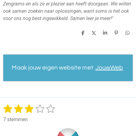
Zengrams en als ze er plezier aan heeft doorgaan. We willen
ook samen zoeken naar oplossingen, want soms is het ook
voor ons nog best ingewikkeld. Samen leer je meer!"
D
D
S
P
D
e
e
h
i
e
l
e
a
n
l
e
l
r
n
e
n
e
e
n
n
Maak jouw eigen website met
JouwWeb
1
2
3
4
5
S
R
t
a
s
s
s
s
s
e
7 stemmen
t
m
t
t
t
t
t
i
m
e