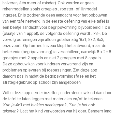
halveren, één meer of minder). Ook worden er geen
rekenmodellen zoals groepjes-, rooster- of lijnmodel
ingezet. Er is zodoende geen aandacht voor het opbouwen
van een tafelnetwerk. In de eerste oefening van elke tafel is
een beetje aandacht voor begripsvorming, bijvoorbeeld 1 x 8
(plaatje van 1 appel), de volgende oefening wordt ...x8=. De
vervolg oefeningen zijn alleen getalsmatig ’8x1, 8x2, 8x3,
enzovoort’. Op formeel niveau klopt het antwoord, maar de
betekenis (begripsvorming) is verschillend, namelijk 8 x 2= 8
groepjes met 2 appels en niet 2 groepjes met 8 appels.
Deze opbouw kan voor kinderen verwarrend zijn en
problemen opleveren bij toepassingen. Zet deze app
daarom pas in nadat de begripsvormingsfase en het
strategiegebruik op school zijn aangeboden.
Wilt u deze app eerder inzetten, ondersteun uw kind dan door
de tafel te laten leggen met materialen en/of te tekenen.
‘Kun je 4x3 met blokjes neerleggen?’, ‘Kun je het ook
tekenen?’
Laat het kind verwoorden wat hij doet. Benoem lang