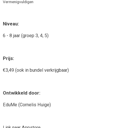
Vermenigvuldigen
r
Niveau:
6 - 8 jaar (groep 3, 4, 5)
Prijs:
€3,49 (ook in bundel verkrijgbaar)
Ontwikkeld door:
EduMe (Cornelis Huige)
Link
naar Appstore