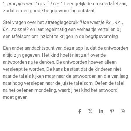
‘.. groepjes van..’
i.p.v.
‘..keer..’.
Leer gelijk de omkeertafel aan,
zodat er een goede begripsvorming ontstaat.
Stel vragen over het strategiegebruik
'Hoe weet je 9x.., 4x..,
6x.. zo snel?’
en laat regelmatig een verhaaltje vertellen bij
een tafelsom om inzicht te krijgen in de begripsvorming.
Een ander aandachtspunt van deze app is, dat de antwoorden
altijd zijn gegeven. Het kind hoeft niet zelf over de
antwoorden na te denken. De antwoorden hoeven alleen
versleept te worden. De kans bestaat dat de kinderen niet
naar de tafels kijken maar naar de antwoorden en die van laag
naar hoog verslepen naar de juiste tafelsom. Oefen de tafel
na het oefenen mondeling, waarbij het kind het antwoord
moet geven.
D
D
S
P
D
e
e
h
i
e
l
e
a
n
l
e
l
r
n
e